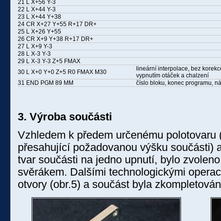
21 L X+56 Y-3
22 L X+44 Y-3
23 L X+44 Y+38
24 CR X+27 Y+55 R+17 DR+
25 L X+26 Y+55
26 CR X+9 Y+38 R+17 DR+
27 L X+9 Y-3
28 L X-3 Y-3
29 L X-3 Y-3 Z+5 FMAX
lineární interpolace, bez kore
30 L X+0 Y+0 Z+5 R0 FMAX M30
vypnutím otáček a chalzení
31 END PGM 89 MM
číslo bloku, konec programu, n
3. Výroba součásti
Vzhledem k předem určenému polotovaru (
přesahující požadovanou výšku součásti) a
tvar součásti na jedno upnutí, bylo zvoleno
svěrákem. Dalšími technologickými operac
otvory (obr.5) a součást byla zkompletován