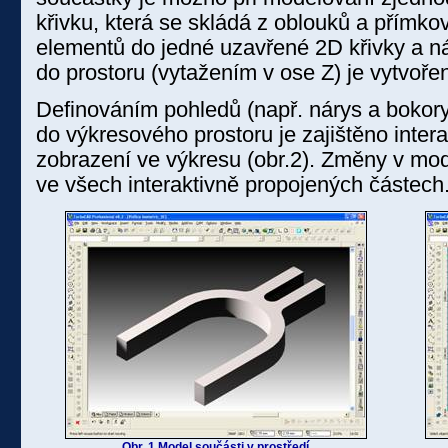
křivku, která se skládá z oblouků a přímk
elementů do jedné uzavřené 2D křivky a n
do prostoru (vytažením v ose Z) je vytvořen
Definováním pohledů (např. nárys a bokorys
do výkresového prostoru je zajištěno inter
zobrazení ve výkresu (obr.2). Změny v mod
ve všech interaktivně propojených částech
Obr. 1 Model součásti v prostředí