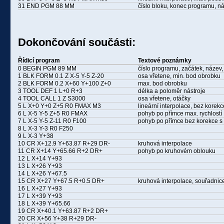
31 END PGM 88 MM
číslo bloku, konec programu, n
Dokončování součásti:
Řídicí program
Textové poznámky
0 BEGIN PGM 89 MM
číslo programu, začátek, název, 
1 BLK FORM 0.1 Z X-5 Y-5 Z-20
osa vřetene, min. bod obrobku
2 BLK FORM 0.2 X+60 Y+100 Z+0
max. bod obrobku
3 TOOL DEF 1 L+0 R+3
délka a poloměr nástroje
4 TOOL CALL 1 Z S3000
osa vřetene, otáčky
5 L X+0 Y+0 Z+5 R0 FMAX M3
lineární interpolace, bez korek
6 L X-5 Y-5 Z+5 R0 FMAX
pohyb po přímce max. rychlostí
7 L X-5 Y-5 Z-11 R0 F100
pohyb po přímce bez korekce 
8 L X-3 Y-3 R0 F250
9 L X-3 Y+38
10 CR X+12.9 Y+63.87 R+29 DR-
kruhová interpolace
11 CR X+14 Y+65.66 R+2 DR+
pohyb po kruhovém oblouku
12 L X+14 Y+93
13 L X+26 Y+93
14 L X+26 Y+67.5
15 CR X+27 Y+67.5 R+0.5 DR+
kruhová interpolace, souřadnic
16 L X+27 Y+93
17 L X+39 Y+93
18 L X+39 Y+65.66
19 CR X+40.1 Y+63.87 R+2 DR+
20 CR X+56 Y+38 R+29 DR-