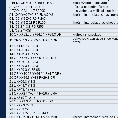
2 BLK FORM 0.2 X+60 Y+100 Z+0
koncový bod polotovaru
3 TOOL DEF 1 L+0 R+3
délka a poloměr nástroje
4 TOOL CALL 1 Z S3000
osa vřetena a velikost otáček
5 L X+0 Y+0 Z+5 R0 FMAX M3
lineární interpolace s max. po
6 L X-5 Y-5 Z+5 R0 FMAX
7 L X-5 Y-5 Z-11 R0 F100
lineární interpolace, polohova
8 L X-3.3 Y-3.3 R0 F250
9 L X-3.3 Y+38
10 CR X+12.77 Y+64.14 R+29.3 DR-
kruhová interpolace
pohyb po kružnici, definice ko
11 CR X+13.7 Y+65.66 R+1.7 DR+
dráze
12 L X+13.7 Y+93.3
13 L X+26.3 Y+93.3
14 L X+26.3 Y+67.5
15 CR X+26.7 Y+67.5 R+0.2 DR+
16 L X+26.7 Y+93.3
17 L X+39.3 Y+93.3
18 L X+39.3 Y+65.66
19 CR X+40.23 Y+64.14 R+1.7 DR+
20 CR X+56.3 Y+38 R+29.3 DR-
21 L X+56.3 Y-3.3
22 L X+43.7 Y-3.3
23 L X+43.7 Y+38
24 CR X+27 Y+54.7 R+16.7 DR+
25 L X+26 Y+54.7
26 CR X+9.3 Y+38 R+16.7 DR+
27 L X+9.3 Y-3.3
28 L X-3.3 Y-3.3
29 L X-3.3 Y-3.3 Z+5 FMAX
30 L X+0 Y+0 Z+5 R0 FMAX M30
lineární interpolace, max. posu