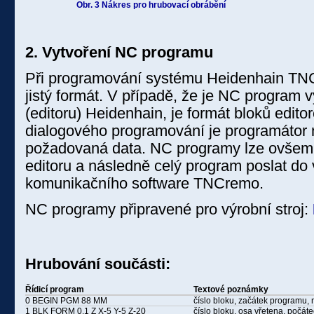
Obr. 3 Nákres pro hrubovací obrábění
2. Vytvoření NC programu
Při programování systému Heidenhain TNC 
jistý formát. V případě, že je NC program 
(editoru) Heidenhain, je formát bloků edit
dialogového programování je programátor
požadovaná data. NC programy lze ovšem p
editoru a následně celý program poslat do 
komunikačního software TNCremo.
NC programy připravené pro výrobní stroj:
Hrubování součásti:
Řídicí program
Textové poznámky
0 BEGIN PGM 88 MM
číslo bloku, začátek programu, 
1 BLK FORM 0.1 Z X-5 Y-5 Z-20
číslo bloku, osa vřetena, počát