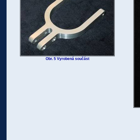
Obr. 5 Vyrobená součást