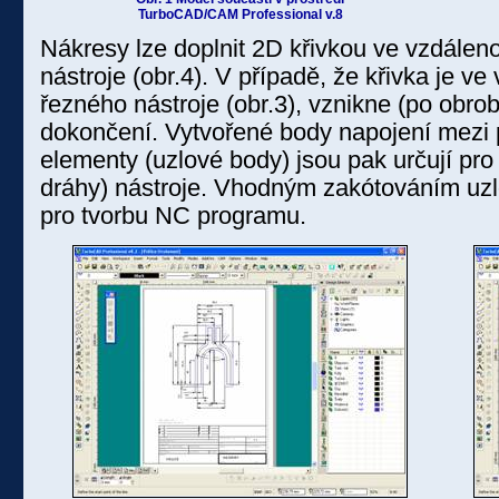
TurboCAD/CAM Professional v.8
Nákresy lze doplnit 2D křivkou ve vzdáleno
nástroje (obr.4). V případě, že křivka je ve
řezného nástroje (obr.3), vznikne (po obro
dokončení. Vytvořené body napojení mezi
elementy (uzlové body) jsou pak určují pr
dráhy) nástroje. Vhodným zakótováním uz
pro tvorbu NC programu.