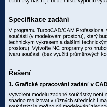
bodů osy nástroje bude místo výpočtů vyu
Specifikace zadání
V programu TurboCAD/CAM Professional v.
součásti (v modelovém prostoru), který bud
technickým výkresem a dalšími technický
prostoru). Vytvořte NC programy pro hrub
tvaru součásti (bez využití průměrových ko
Řešení
1. Grafické zpracování zadání v CA
Vytvoření modelu zadané součástky není n
snadno realizovat v různých středních i 
součástky je možno při modelování zjednod