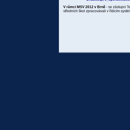
V rámci MSV 2012 v Brně
- se zástupci T
středních škol zpracovávali v řídicím syst