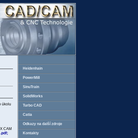
Heidenhain
PowerMill
SinuTrain
SolidWorks
o úkolu
Turbo CAD
Catia
Odkazy na další zdroje
 NX CAM
Kontakty
.pdf;