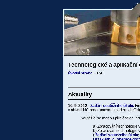
Technologické a aplikační
úvodní strana
» TAC
Aktuality
10. 9. 2012
-
Zadání soutěžního úkolu.
Fir
v oblasti NC programování moderních CNC
Soutěžící se mohou přihlásit do jed
a) Zpracování technologie v
b) Zpracování technologie 
(
Zadání soutěžního úkolu;
Drzak.stp;
c_operace.doc