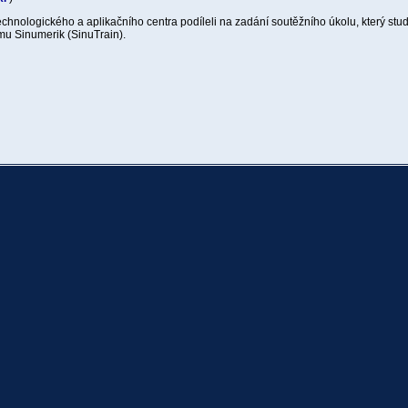
echnologického a aplikačního centra podíleli na zadání soutěžního úkolu, který stud
ému Sinumerik (SinuTrain).